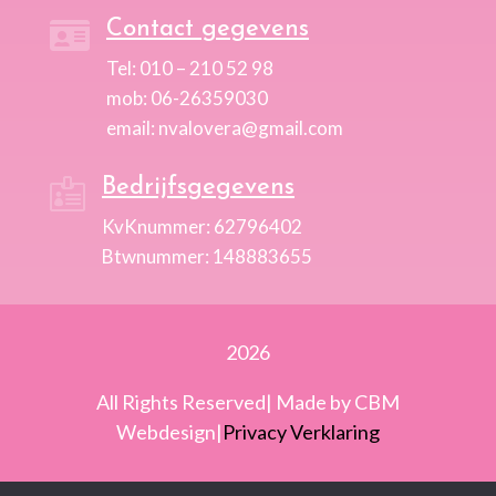
Contact gegevens

Tel: 010 – 210 52 98
mob: 06-26359030
email: nvalovera@gmail.com
Bedrijfsgegevens

KvKnummer: 62796402
Btwnummer: 148883655
2026
All Rights Reserved| Made by CBM
Webdesign|
Privacy Verklaring
Images from
pixabay
and
Freepik