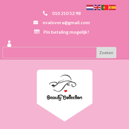
010 210 52 98

nvalovera@gmail.com


Pin betaling mogelijk!
