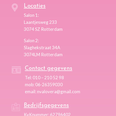
Locaties

Salon 1:
Laantjesweg 233
3074 SZ Rotterdam
Salon 2:
Slaghekstraat 34A
3074LM Rotterdam
Contact gegevens

Tel: 010 – 210 52 98
mob: 06-26359030
email: nvalovera@gmail.com
Bedrijfsgegevens

KvKnummer: 62796402