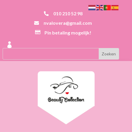
010 210 52 98

nvalovera@gmail.com


Pin betaling mogelijk!
