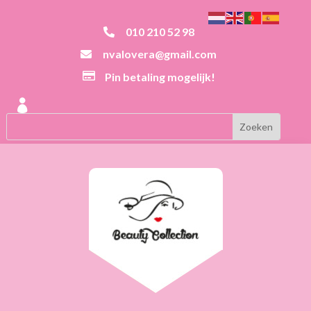
010 210 52 98

nvalovera@gmail.com


Pin betaling mogelijk!
