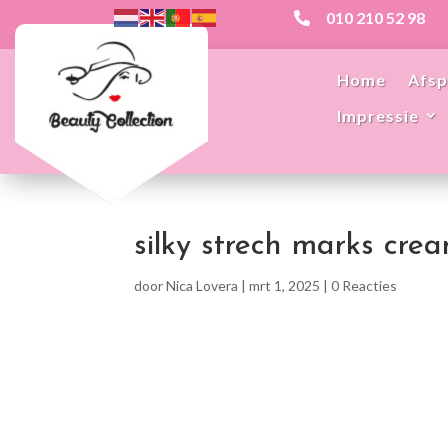
010 210 52 98

Home
Afsp
Impressie
silky strech marks cre
door
Nica Lovera
|
mrt 1, 2025
|
0 Reacties