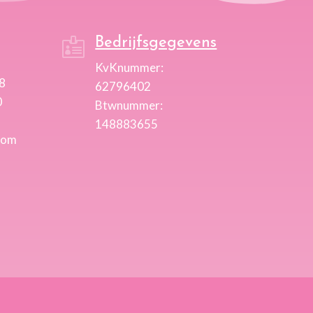
Bedrijfsgegevens

KvKnummer:
98
62796402
0
Btwnummer:
148883655
com