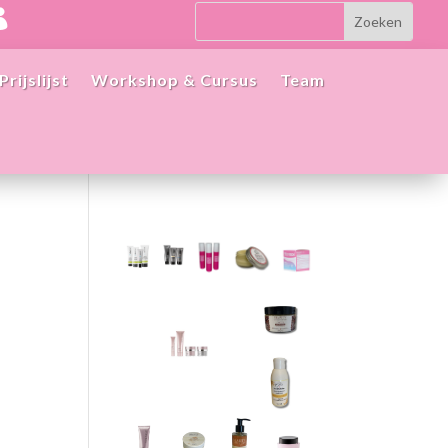

Prijslijst
Workshop & Cursus
Team