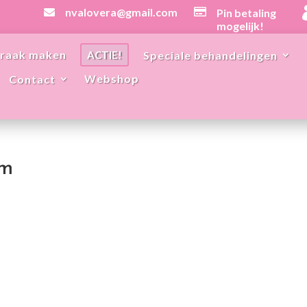
nvalovera@gmail.com

Pin betaling

mogelijk!
raak maken
Speciale behandelingen
ACTIE!
Webshop
Contact
am