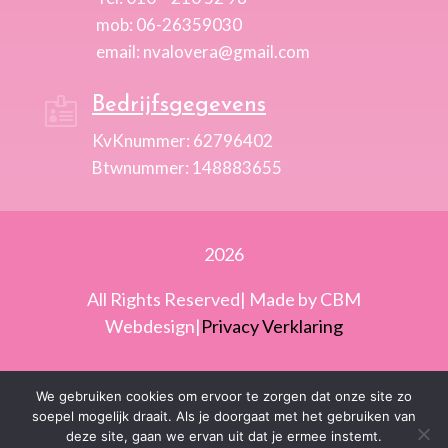
mob: 06-26359030
email: nvalovera@gmail.com
Bedrijfsgegevens

KvKnummer: 62796402
Btwnummer: 148883655
2026
All Rights Reserved| Made by CBM
Webdesign|
Privacy Verklaring
Images from
pixabay
and
Freepik
We gebruiken cookies om ervoor te zorgen dat onze site zo
soepel mogelijk draait. Als je doorgaat met het gebruiken van
deze site, gaan we ervan uit dat je ermee instemt.