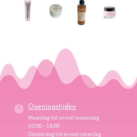
Openingstijden

Maandag tot en met woensdag
10:00 – 18:00
Donderdag tot en met zaterdag