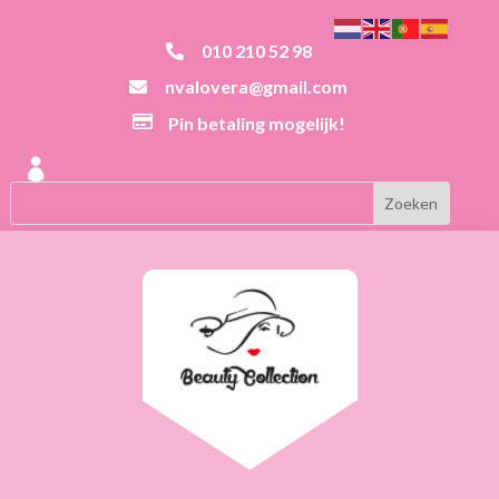
010 210 52 98

nvalovera@gmail.com


Pin betaling mogelijk!
