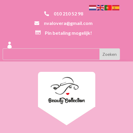
010 210 52 98

nvalovera@gmail.com


Pin betaling mogelijk!
