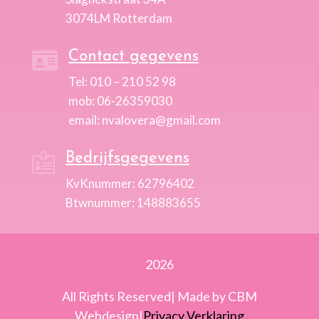
3074LM Rotterdam
Contact gegevens

Tel: 010 – 210 52 98
mob: 06-26359030
email: nvalovera@gmail.com
Bedrijfsgegevens

KvKnummer: 62796402
Btwnummer: 148883655
2026
All Rights Reserved| Made by CBM
Webdesign|
Privacy Verklaring