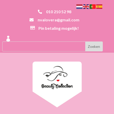
010 210 52 98

nvalovera@gmail.com


Pin betaling mogelijk!
