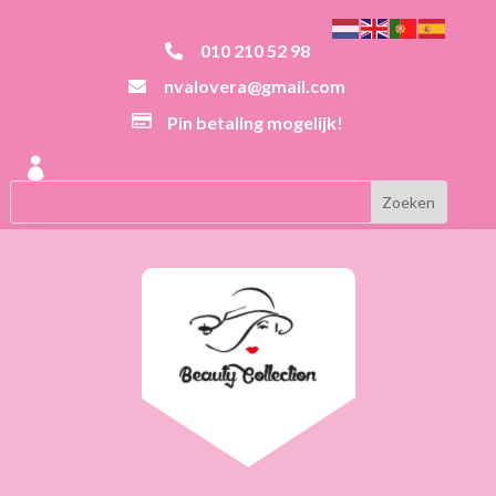
010 210 52 98

nvalovera@gmail.com


Pin betaling mogelijk!
