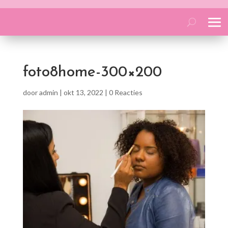
foto8home-300×200
door
admin
|
okt 13, 2022
|
0 Reacties