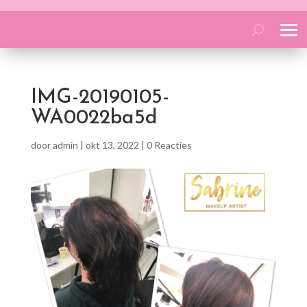
IMG-20190105-
WA0022ba5d
door
admin
|
okt 13, 2022
|
0 Reacties