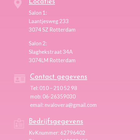
Locaties

Salon 1:
Laantjesweg 233
3074 SZ Rotterdam
Salon 2:
Slaghekstraat 34A
3074LM Rotterdam
Contact gegevens

Tel: 010 – 210 52 98
mob: 06-26359030
email: nvalovera@gmail.com
Bedrijfsgegevens

KvKnummer: 62796402