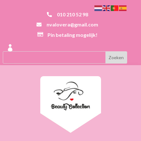
010 210 52 98

nvalovera@gmail.com


Pin betaling mogelijk!
