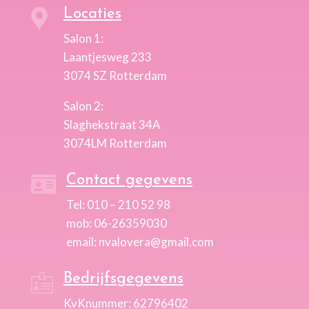
Locaties

Salon 1:
Laantjesweg 233
3074 SZ Rotterdam
Salon 2:
Slaghekstraat 34A
3074LM Rotterdam
Contact gegevens

Tel: 010 – 210 52 98
mob: 06-26359030
email: nvalovera@gmail.com
Bedrijfsgegevens

KvKnummer: 62796402