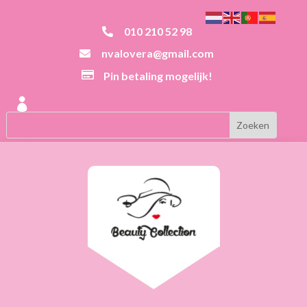
010 210 52 98

nvalovera@gmail.com


Pin betaling mogelijk!
